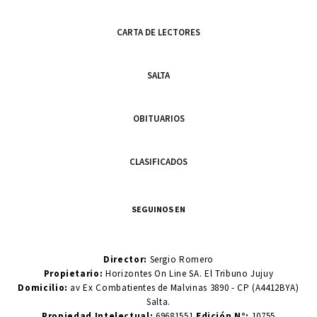
CARTA DE LECTORES
SALTA
OBITUARIOS
CLASIFICADOS
SEGUINOS EN
Director:
Sergio Romero
Propietario:
Horizontes On Line SA. El Tribuno Jujuy
Domicilio:
av Ex Combatientes de Malvinas 3890 - CP (A4412BYA)
Salta.
Propiedad Intelectual:
69681551
Edición N°:
10755