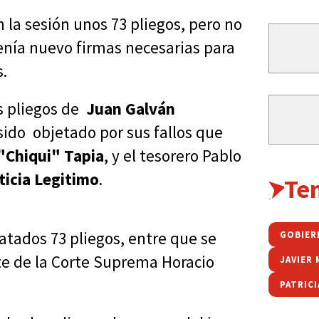
 la sesión unos 73 pliegos, pero no
tenía nuevo firmas necesarias para
s.
s pliegos de
Juan Galván
sido objetado por sus fallos que
"Chiqui" Tapia
, y el tesorero Pablo
ticia Legitimo
.
Te
atados 73 pliegos, entre que se
GOBIER
nte de la Corte Suprema Horacio
JAVIER 
PATRIC