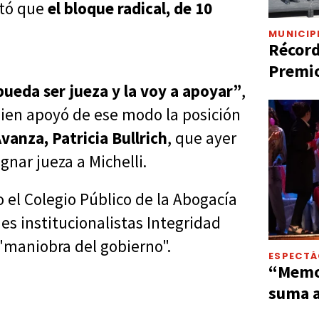
ntó que
el bloque radical, de 10
MUNICIP
Récord
Premio
ueda ser jueza y la voy a apoyar”
,
quien apoyó de ese modo la posición
vanza, Patricia Bullrich
, que ayer
nar jueza a Michelli.
 el Colegio Público de la Abogacía
es institucionalistas Integridad
 "maniobra del gobierno".
ESPECT
“Memor
suma a