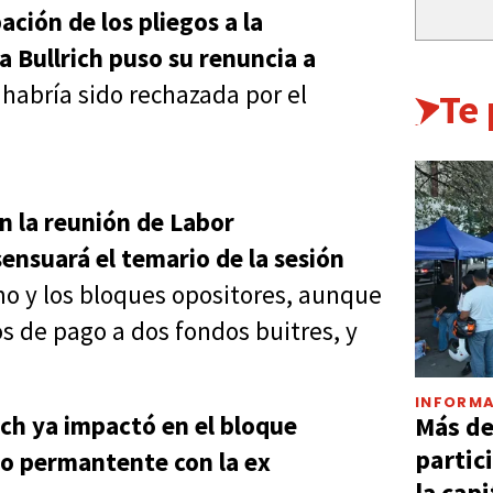
ción de los pliegos a la
a Bullrich puso su renuncia a
 habría sido rechazada por el
Te
en la reunión de Labor
ensuará el temario de la sesión
smo y los bloques opositores, aunque
os de pago a dos fondos buitres, y
INFORMA
Más d
ich ya impactó en el bloque
partic
cto permantente con la ex
la capi