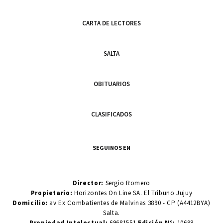
CARTA DE LECTORES
SALTA
OBITUARIOS
CLASIFICADOS
SEGUINOS EN
Director:
Sergio Romero
Propietario:
Horizontes On Line SA. El Tribuno Jujuy
Domicilio:
av Ex Combatientes de Malvinas 3890 - CP (A4412BYA)
Salta.
Propiedad Intelectual:
69681551
Edición N°:
10698