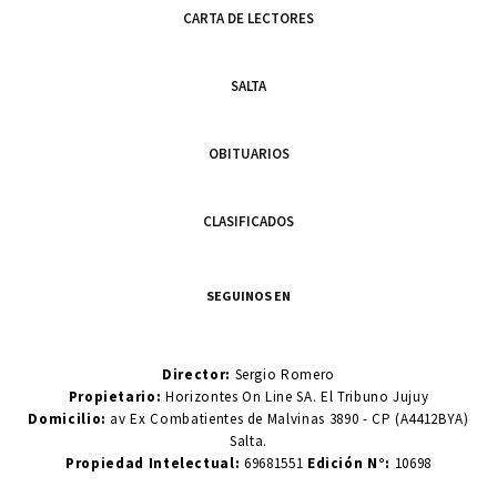
CARTA DE LECTORES
SALTA
OBITUARIOS
CLASIFICADOS
SEGUINOS EN
Director:
Sergio Romero
Propietario:
Horizontes On Line SA. El Tribuno Jujuy
Domicilio:
av Ex Combatientes de Malvinas 3890 - CP (A4412BYA)
Salta.
Propiedad Intelectual:
69681551
Edición N°:
10698