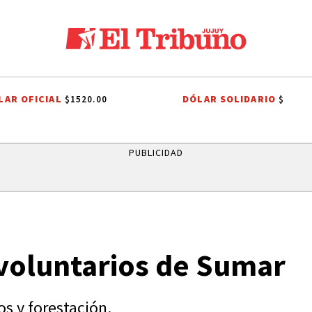
LAR OFICIAL
DÓLAR SOLIDARIO
$1520.00
$
CHO TRIBUTARIO
EL TRIBUNO POR LOS BARRIOS
ONDA ESTUDIANTIL
PUBLICIDAD
 voluntarios de Sumar
os y forestación.