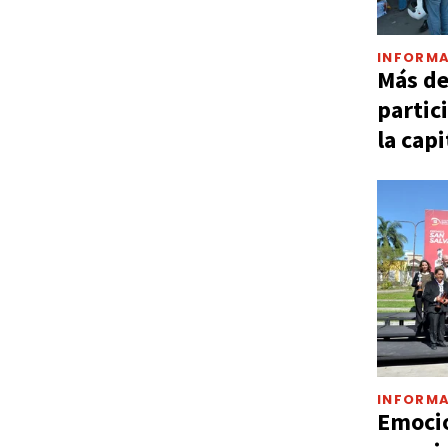
INFORMA
Más d
partic
la capi
INFORMA
Emocio