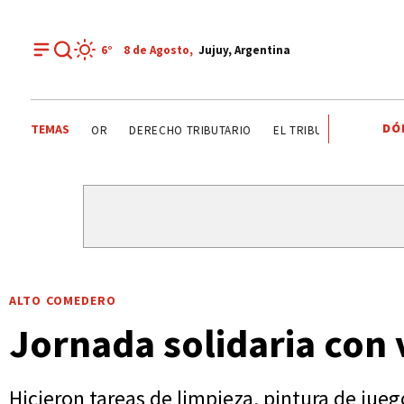
6°
8 de
Agosto
,
Jujuy, Argentina
DÓ
TEMAS
DÍA DEL INGENIERO AGRÓNOMO ANALIZAN SECTOR
DERE
ALTO COMEDERO
Jornada solidaria con
Hicieron tareas de limpieza, pintura de jueg