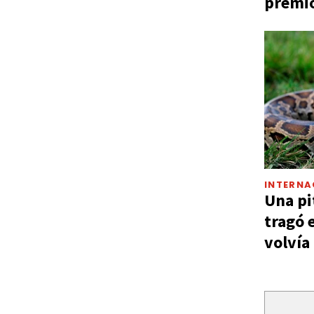
premio
INTERNA
Una pi
tragó 
volvía