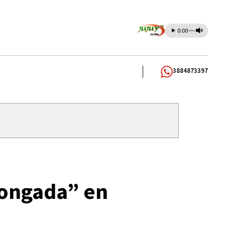
0:00
3884873397
longada” en