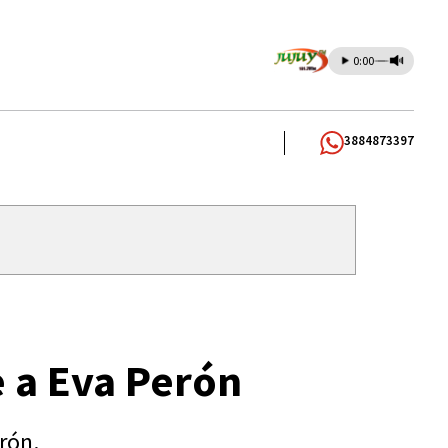
0:00
3884873397
e a Eva Perón
rón.