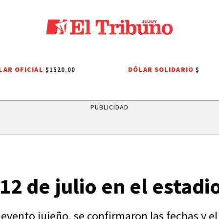
LAR OFICIAL
DÓLAR SOLIDARIO
$1520.00
$
NO
CASA BLANCA
MINISTERIO PÚBLICO DE LA ACUSACIÓN
PJ JUJ
PUBLICIDAD
 12 de julio en el estad
 evento jujeño, se confirmaron las fechas y el