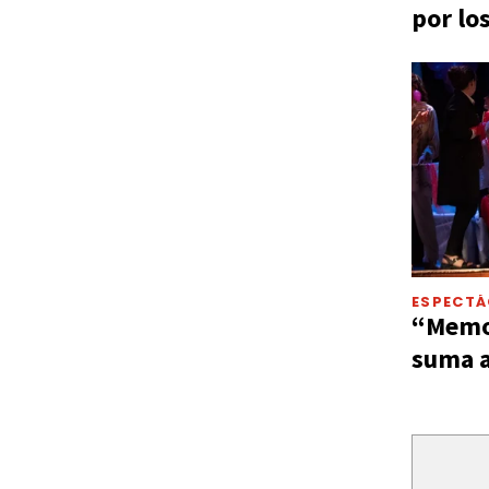
por lo
ESPECT
“Memor
suma a