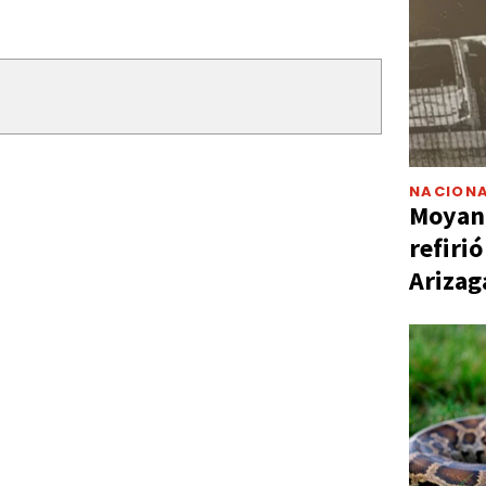
NACIONA
Moyano
refiri
Arizag