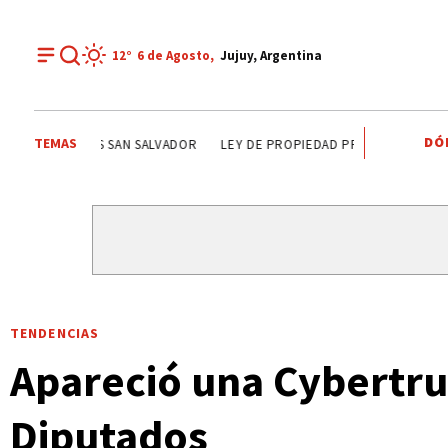
12°
6 de
Agosto
,
Jujuy, Argentina
DÓ
TEMAS
CARLOS SADIR
ALTO COMEDERO
PREMIOS SAN SALVA
TENDENCIAS
Apareció una Cybertru
Diputados