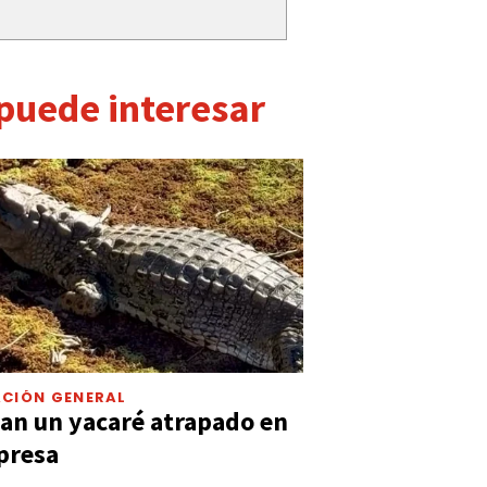
 puede interesar
CIÓN GENERAL
an un yacaré atrapado en
presa