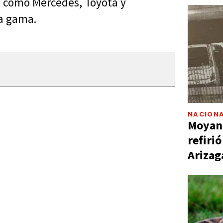
s como Mercedes, Toyota y
ta gama.
NACIONA
Moyano
refiri
Arizag