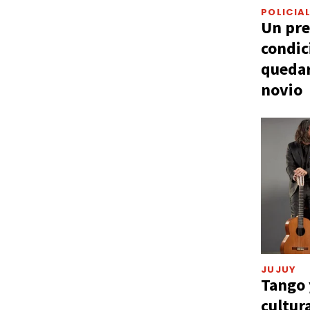
POLICIA
Un pre
condic
quedar
novio
JUJUY
Tango 
cultur