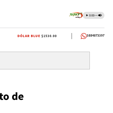
0:00
3884873397
DÓLAR BLUE
$1530.00
ZAGA
TALLERES DE OFICIOS
FIESTAS PATRONALES
FIESTAS PATRO
to de