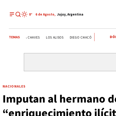
8°
6 de
Agosto
,
Jujuy, Argentina
DÓ
TEMAS
ESTATALES
DEPORTE RECREATIVO
YAMILA CHAVES
NACIONALES
Imputan al hermano d
“enriquecimiento ilíci