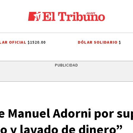
LAR OFICIAL
DÓLAR SOLIDARIO
$1520.00
$
LOS ALISOS
DIEGO CHACÓN
PRIMERA NACIONAL
LIGA PROFESIO
PUBLICIDAD
e Manuel Adorni por su
to y lavado de dinero”