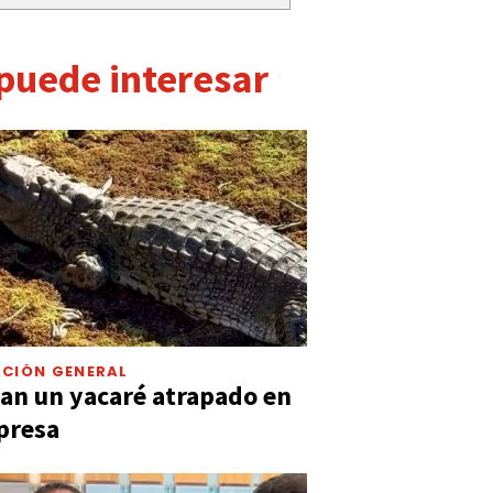
 puede interesar
CIÓN GENERAL
an un yacaré atrapado en
presa