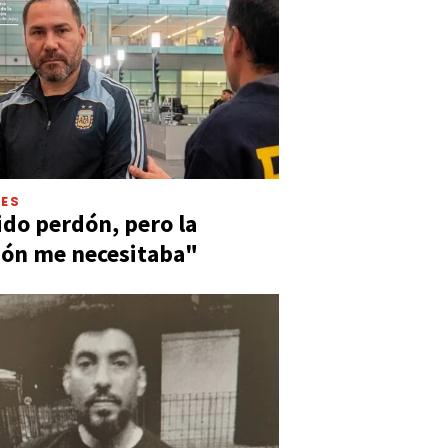
LES
ido perdón, pero la
ión me necesitaba"