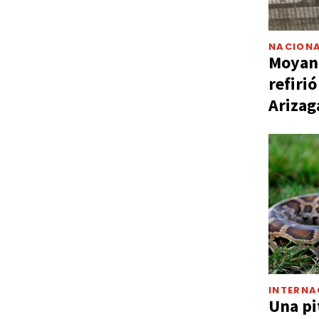
NACIONA
Moyano
refiri
Arizag
INTERNA
Una pi