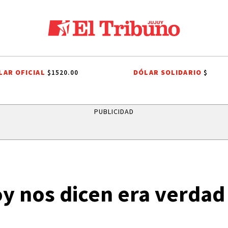
LAR OFICIAL
DÓLAR SOLIDARIO
$1520.00
$
ECHO TRIBUTARIO
EL TRIBUNO POR LOS BARRIOS
ONDA ESTUDIANT
PUBLICIDAD
y nos dicen era verdad