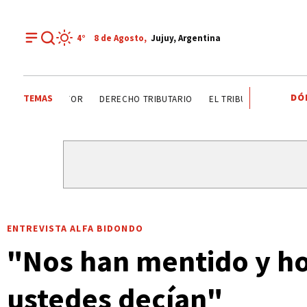
4°
8 de
Agosto
,
Jujuy, Argentina
DÓ
TEMAS
DÍA DEL INGENIERO AGRÓNOMO ANALIZAN SECTOR
DER
ENTREVISTA ALFA BIDONDO
"Nos han mentido y ho
ustedes decían"