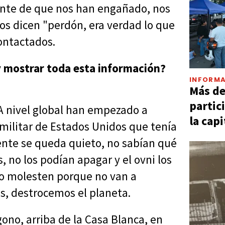
ente de que nos han engañado, nos
s dicen "perdón, era verdad lo que
contactados.
y mostrar toda esta información?
INFORMA
Más d
partic
A nivel global han empezado a
la capi
 militar de Estados Unidos que tenía
ente se queda quieto, no sabían qué
, no los podían apagar y el ovni los
o molesten porque no van a
s, destrocemos el planeta.
ono, arriba de la Casa Blanca, en