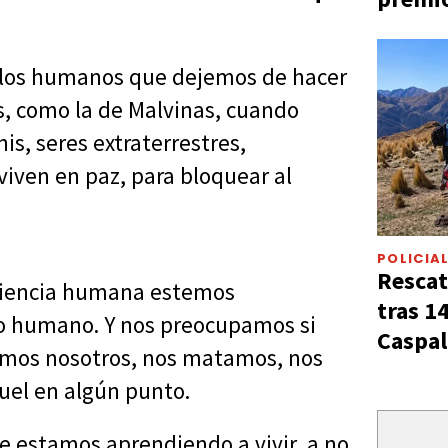
 a los humanos que dejemos de hacer
s, como la de Malvinas, cuando
s, seres extraterrestres,
viven en paz, para bloquear al
POLICIA
Rescat
nciencia humana estemos
tras 1
o humano. Y nos preocupamos si
Caspal
s somos nosotros, nos matamos, nos
uel en algún punto.
ue estamos aprendiendo a vivir, a no