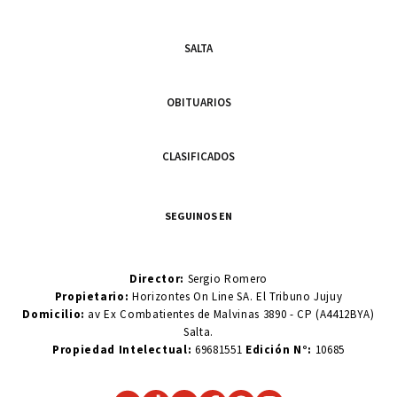
SALTA
OBITUARIOS
CLASIFICADOS
SEGUINOS EN
Director:
Sergio Romero
Propietario:
Horizontes On Line SA. El Tribuno Jujuy
Domicilio:
av Ex Combatientes de Malvinas 3890 - CP (A4412BYA)
Salta.
Propiedad Intelectual:
69681551
Edición N°:
10685