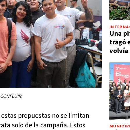
INTERNA
Una pi
tragó 
volvía
+CONFLUIR.
 estas propuestas no se limitan
rata solo de la campaña. Estos
MUNICIP