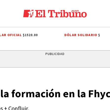
LAR OFICIAL
DÓLAR SOLIDARIO
$1520.00
$
A SAN CAYETANO
INDEPENDENCIA DE BOLIVIA
ITS
SISTEMA PÚBLI
PUBLICIDAD
e la formación en la Fhy
s + Confluir.