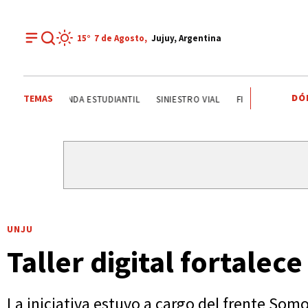
15°
7 de
Agosto
,
Jujuy, Argentina
DÓ
TEMAS
ONDA ESTUDIANTIL
SINIESTRO VIAL
FIESTAS PATRONALES 
UNJU
Taller digital fortalec
La iniciativa estuvo a cargo del frente Somo