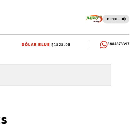
0:00
3884873397
DÓLAR BLUE
$1525.00
CO
CAME JOVEN
CAPITAL HUMANO
CASA BLANCA
cs