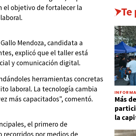
 el objetivo de fortalecer la
Te
laboral.
 Gallo Mendoza, candidata a
es, explicó que el taller está
ial y comunicación digital.
ndándoles herramientas concretas
to laboral. La tecnología cambia
INFORMA
Más d
ez más capacitados", comentó.
partic
la capi
cipales, el primero de
o recorridos por medios de