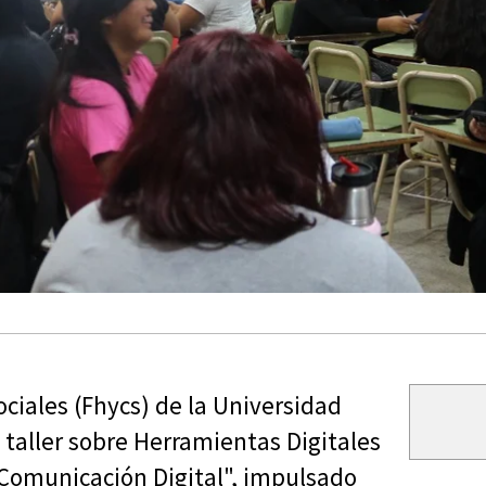
ciales (Fhycs) de la Universidad
l taller sobre Herramientas Digitales
Comunicación Digital", impulsado