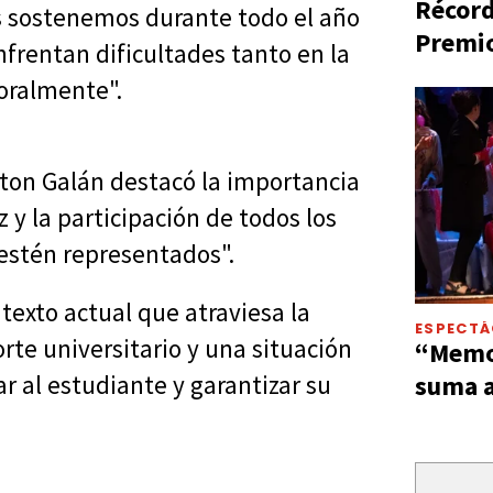
Récord
s sostenemos durante todo el año
Premio
rentan dificultades tanto en la
oralmente".
lton Galán destacó la importancia
 y la participación de todos los
estén representados".
texto actual que atraviesa la
ESPECT
orte universitario y una situación
“Memor
 al estudiante y garantizar su
suma a