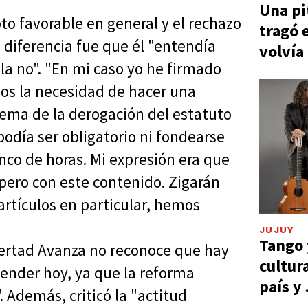
Una pi
oto favorable en general y el rechazo
tragó 
a diferencia fue que él "entendía
volvía
lla no". "En mi caso yo he firmado
s la necesidad de hacer una
tema de la derogación del estatuto
odía ser obligatorio ni fondearse
co de horas. Mi expresión era que
pero con este contenido. Zigarán
artículos en particular, hemos
JUJUY
Tango 
bertad Avanza no reconoce que hay
cultur
ender hoy, ya que la reforma
país y
. Además, criticó la "actitud