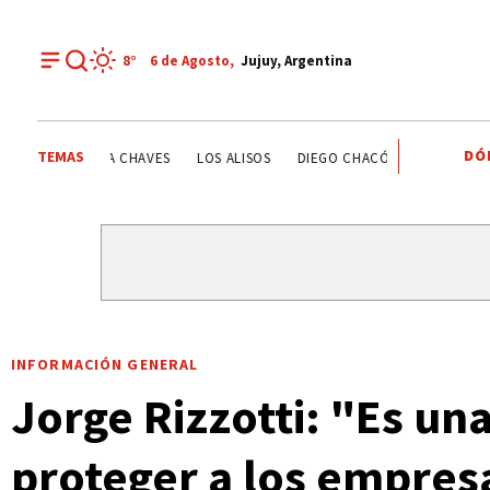
8°
6 de
Agosto
,
Jujuy, Argentina
DÓ
TEMAS
ESTATALES
DEPORTE RECREATIVO
YAMILA CHAVES
INFORMACIÓN GENERAL
Jorge Rizzotti: "Es una
proteger a los empres