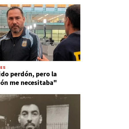
LES
ido perdón, pero la
ión me necesitaba"