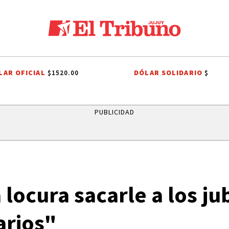
LAR OFICIAL
DÓLAR SOLIDARIO
$1520.00
$
LOS ALISOS
DIEGO CHACÓN
PRIMERA NACIONAL
LIGA PROFESI
PUBLICIDAD
 locura sacarle a los ju
arios"