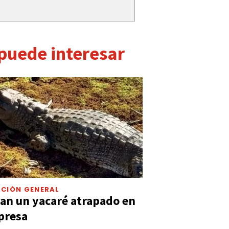
 puede interesar
CIÓN GENERAL
an un yacaré atrapado en
presa