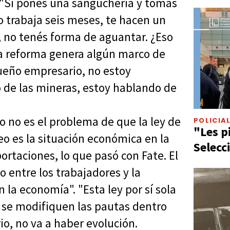
 "Si ponés una sanguchería y tomás
trabaja seis meses, te hacen un
, no tenés forma de aguantar. ¿Eso
ta reforma genera algún marco de
queño empresario, no estoy
 de las mineras, estoy hablando de
o no es el problema de que la ley de
POLICIA
"Les p
eo es la situación económica en la
Selecc
portaciones, lo que pasó con Fate. El
o entre los trabajadores y la
la economía". "Esta ley por sí sola
o se modifiquen las pautas dentro
o, no va a haber evolución.