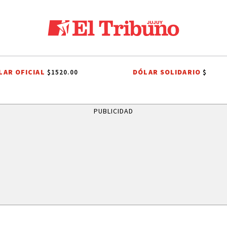
LAR OFICIAL
DÓLAR SOLIDARIO
$1520.00
$
NCIA EN CAIMANCITO
FERIA DEL LIBRO
EL TALAR
VINALITO
TU
PUBLICIDAD