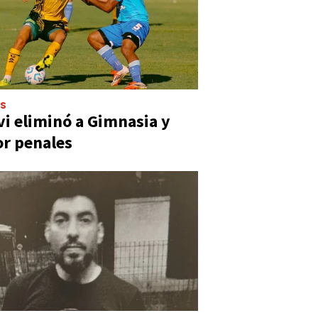
ES
vi eliminó a Gimnasia y
or penales