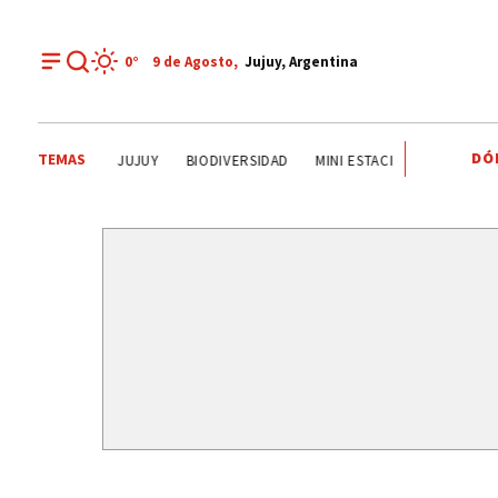
0°
9 de
Agosto
,
Jujuy, Argentina
DÓ
TEMAS
SALVADOR DE JUJUY
BIODIVERSIDAD
MINI ESTACIÓN DE TRANSFERE