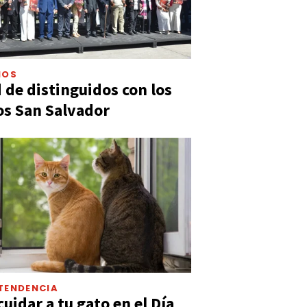
IOS
 de distinguidos con los
s San Salvador
TENDENCIA
uidar a tu gato en el Día