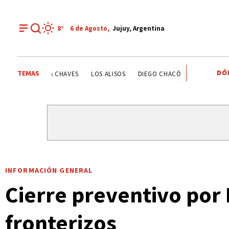
8°
6 de
Agosto
,
Jujuy, Argentina
DÓ
TEMAS
ESTATALES
DEPORTE RECREATIVO
YAMILA CHAVES
INFORMACIÓN GENERAL
Cierre preventivo por
fronterizos