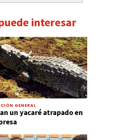
 puede interesar
CIÓN GENERAL
an un yacaré atrapado en
presa