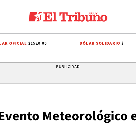
LAR OFICIAL
DÓLAR SOLIDARIO
$1520.00
$
LOS ALISOS
DIEGO CHACÓN
PRIMERA NACIONAL
LIGA PROFESI
PUBLICIDAD
 Evento Meteorológico 