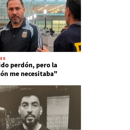
LES
ido perdón, pero la
ión me necesitaba"