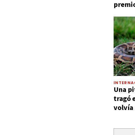
premio
INTERNA
Una pi
tragó 
volvía