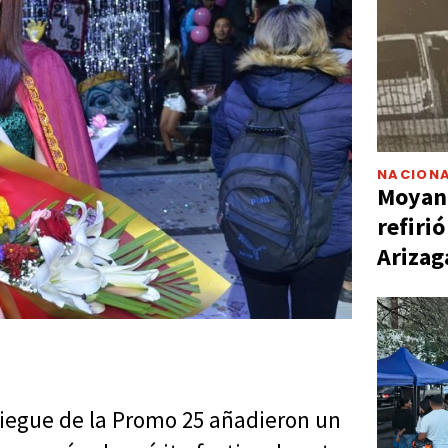
NACIONA
Moyano
refiri
Arizag
liegue de la Promo 25 añadieron un