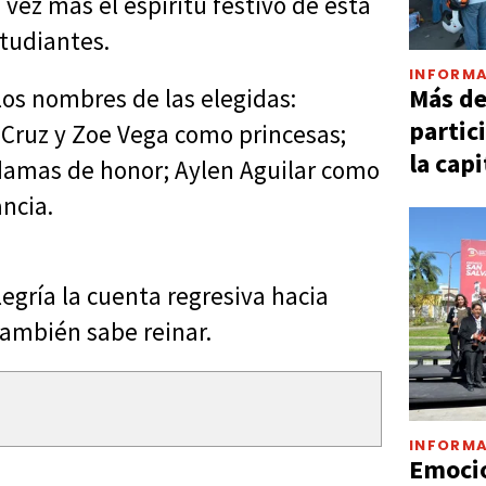
vez más el espíritu festivo de esta
studiantes.
INFORMA
Más d
os nombres de las elegidas:
partic
Cruz y Zoe Vega como princesas;
la capi
damas de honor; Aylen Aguilar como
ancia.
egría la cuenta regresiva hacia
también sabe reinar.
INFORMA
Emocio