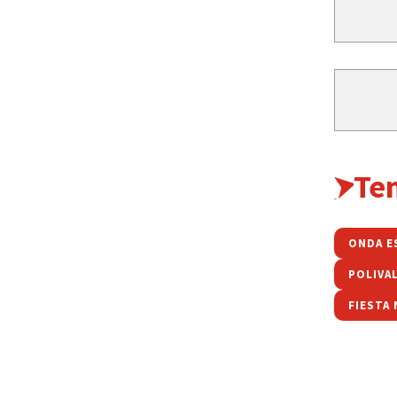
Te
ONDA E
POLIVA