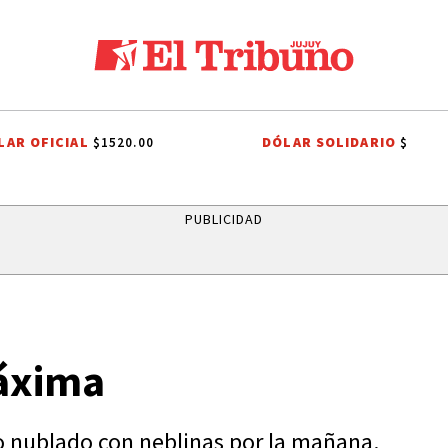
LAR OFICIAL
DÓLAR SOLIDARIO
$1520.00
$
RGE GARCÍA CUERVA
ONDA ESTUDIANTIL
SINIESTRO VIAL
FIESTA
PUBLICIDAD
máxima
lgo nublado con neblinas por la mañana.