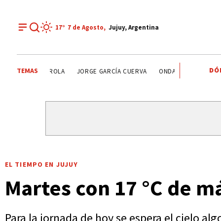
17°
7 de
Agosto
,
Jujuy, Argentina
DÓ
TEMAS
GREMIOS DOCENTES
RUBÉN EDUARDO RIVAROLA
JO
EL TIEMPO EN JUJUY
Martes con 17 °C de 
Para la jornada de hoy se espera el cielo a