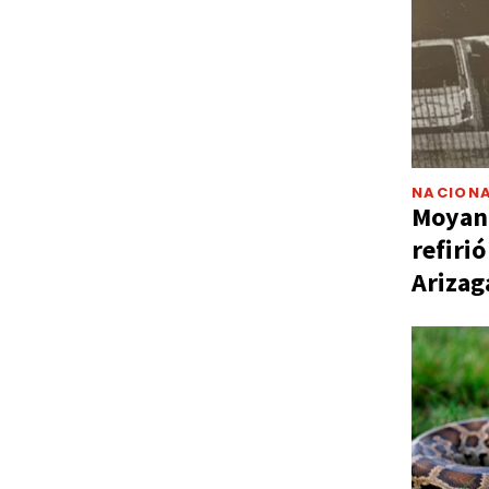
NACIONA
Moyano
refiri
Arizag