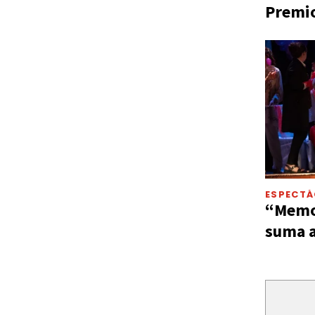
Premio
ESPECT
“Memor
suma a