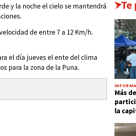
Te
rde y la noche el cielo se mantendrá
aciones.
velocidad de entre 7 a 12 Km/h.
a el día jueves el ente del clima
os para la zona de la Puna.
INFORMA
Más d
partic
la capi