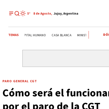
5°
8 de
Agosto
,
Jujuy, Argentina
DÓ
TEMAS
ITS
SISTEMA PÚBLICO
CAME JOVEN
CAPITAL HUMA
PARO GENERAL CGT
Cómo será el funcionam
por el paro de la CGT