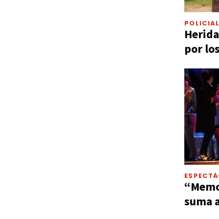
POLICIA
Herida
por lo
ESPECT
“Memor
suma a