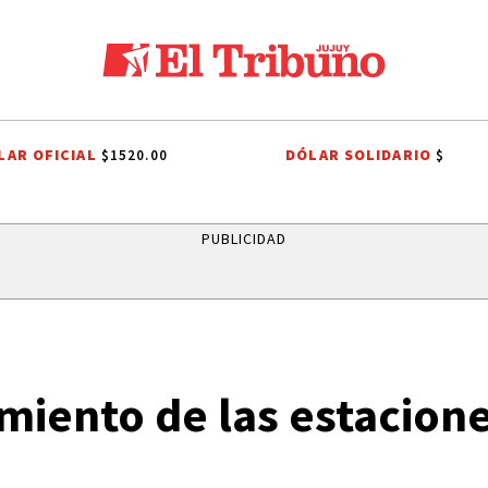
LAR OFICIAL
DÓLAR SOLIDARIO
$1520.00
$
NO
CASA BLANCA
MINISTERIO PÚBLICO DE LA ACUSACIÓN
PJ JUJ
PUBLICIDAD
iento de las estacione