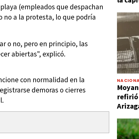
e playa (empleados que despachan
 no a la protesta, lo que podría
r o no, pero en principio, las
r abiertas", explicó.
uncione con normalidad en la
NACIONA
Moyano
egistrarse demoras o cierres
refiri
l.
Arizag