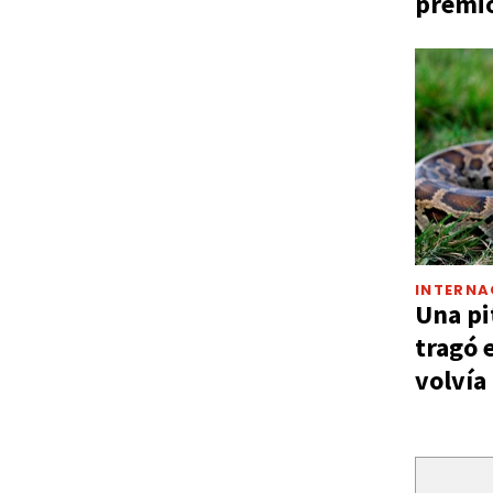
premio
INTERNA
Una pi
tragó 
volvía