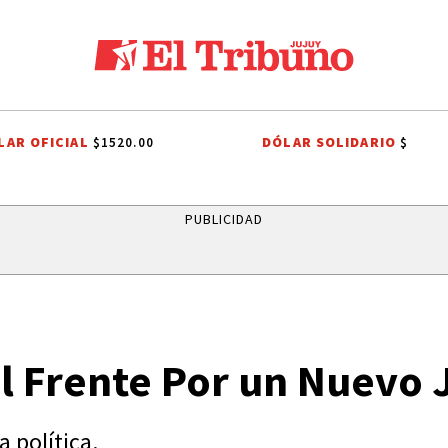
LAR OFICIAL
DÓLAR SOLIDARIO
$1520.00
$
CHO TRIBUTARIO
EL TRIBUNO POR LOS BARRIOS
ONDA ESTUDIANTIL
PUBLICIDAD
el Frente Por un Nuevo 
a política.