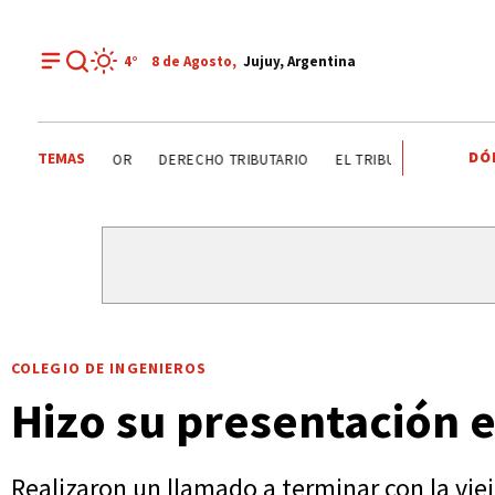
4°
8 de
Agosto
,
Jujuy, Argentina
DÓ
TEMAS
DÍA DEL INGENIERO AGRÓNOMO ANALIZAN SECTOR
DERE
COLEGIO DE INGENIEROS
Hizo su presentación 
Realizaron un llamado a terminar con la viej