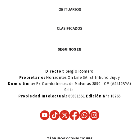
OBITUARIOS
CLASIFICADOS
SEGUINOS EN
Director:
Sergio Romero
Propietario:
Horizontes On Line SA. El Tribuno Jujuy
Domicilio:
av Ex Combatientes de Malvinas 3890 - CP (A4412BYA)
Salta.
Propiedad Intelectual:
69681551
Edición N°:
10765
TÉRMINOS Y CONDICIONES