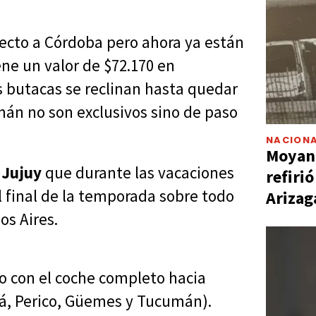
irecto a Córdoba pero ahora ya están
ene un valor de $72.170 en
s butacas se reclinan hasta quedar
mán no son exclusivos sino de paso
NACIONA
Moyano
 Jujuy
que durante las vacaciones
refiri
 final de la temporada sobre todo
Arizag
os Aires.
do con el coche completo hacia
á, Perico, Güemes y Tucumán).