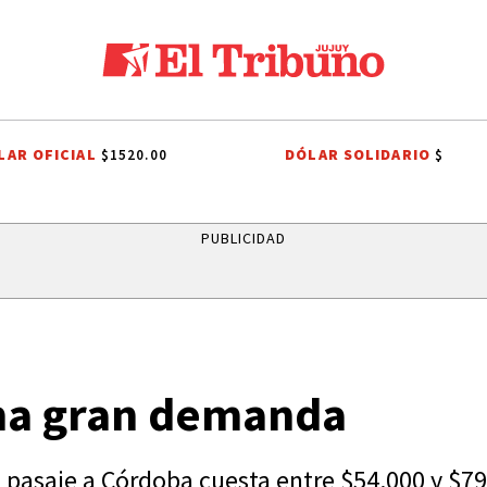
LAR OFICIAL
DÓLAR SOLIDARIO
$1520.00
$
ESTAS PATRONALES A SAN CAYETANO
FIESTAS PATRONALES A SAN CAYE
PUBLICIDAD
tima gran demanda
pasaje a Córdoba cuesta entre $54.000 y $79.