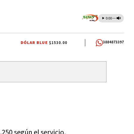
0:00
3884873397
DÓLAR BLUE
$1530.00
TANO
EL TIEMPO EN JUJUY
FIESTAS PATRONALES A SAN CAYETANO
250 según el servicio.