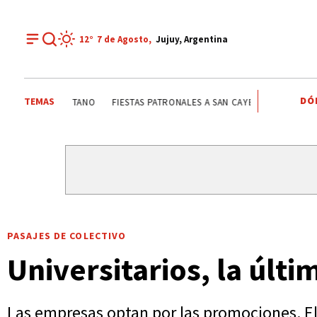
12°
7 de
Agosto
,
Jujuy, Argentina
DÓ
TEMAS
EL FUERTE
FIESTAS PATRONALES A SAN CAYETANO
FI
PASAJES DE COLECTIVO
Universitarios, la úl
Las empresas optan por las promociones. El 