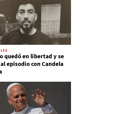
LES
 quedó en libertad y se
ó al episodio con Candela
a