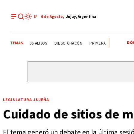
8°
6 de
Agosto
,
Jujuy, Argentina
DÓ
TEMAS
DEPORTE RECREATIVO
YAMILA CHAVES
LOS ALISOS
LEGISLATURA JUJEÑA
Cuidado de sitios de 
El tema generó un debate en la última sesió