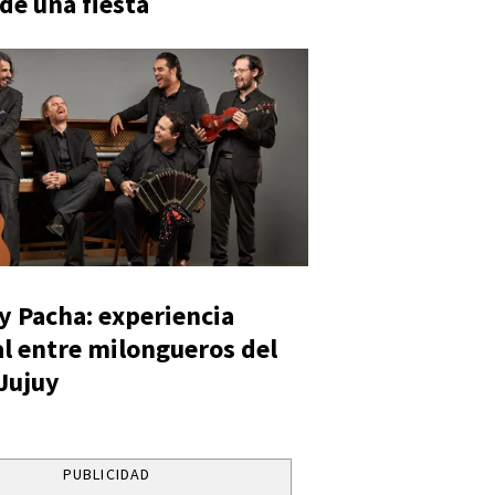
 de una fiesta
y Pacha: experiencia
al entre milongueros del
 Jujuy
PUBLICIDAD