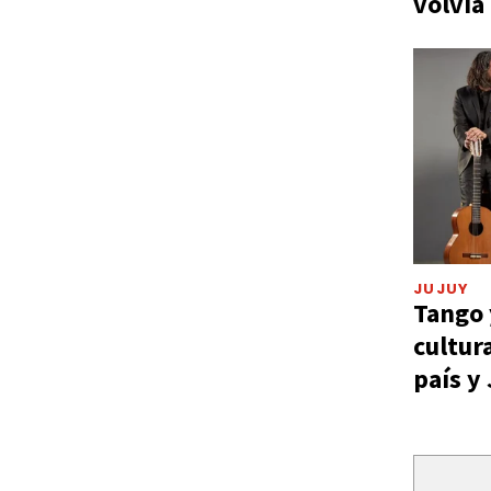
volvía
JUJUY
Tango 
cultur
país y