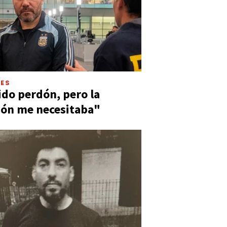
LES
ido perdón, pero la
ión me necesitaba"