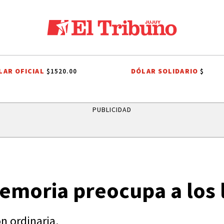
LAR OFICIAL
DÓLAR SOLIDARIO
$1520.00
$
DIEGO CHACÓN
PRIMERA NACIONAL
LIGA PROFESIONAL
INTERN
PUBLICIDAD
memoria preocupa a los 
n ordinaria.