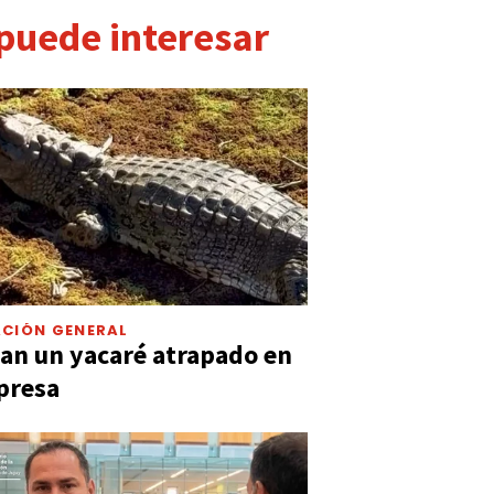
 puede interesar
CIÓN GENERAL
an un yacaré atrapado en
presa