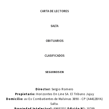
CARTA DE LECTORES
SALTA
OBITUARIOS
CLASIFICADOS
SEGUINOS EN
Director:
Sergio Romero
Propietario:
Horizontes On Line SA. El Tribuno Jujuy
Domicilio:
av Ex Combatientes de Malvinas 3890 - CP (A4412BYA)
Salta.
Propiedad Intelectual:
69681551
Edición N°:
10769