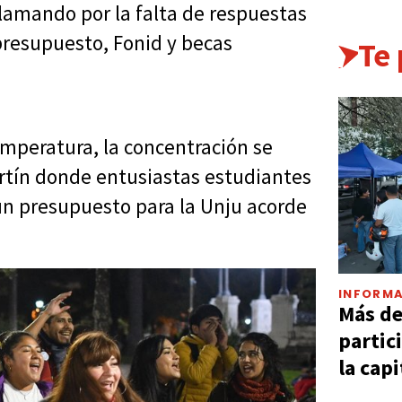
clamando por la falta de respuestas
 presupuesto, Fonid y becas
Te
mperatura, la concentración se
artín donde entusiastas estudiantes
un presupuesto para la Unju acorde
INFORMA
Más d
partic
la capi