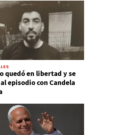
LES
 quedó en libertad y se
ó al episodio con Candela
a