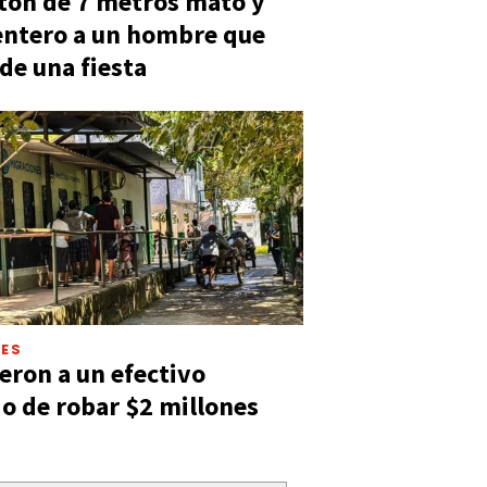
tón de 7 metros mató y
entero a un hombre que
 de una fiesta
LES
eron a un efectivo
o de robar $2 millones