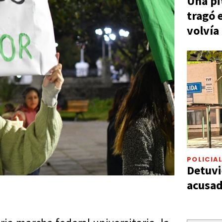
Una pi
tragó 
volvía
POLICIA
Detuvi
acusad