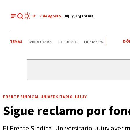
8°
7 de
Agosto
,
Jujuy, Argentina
DÓ
TEMAS
SANTA CLARA
EL FUERTE
FIESTAS PATRONALES A SAN CA
FRENTE SINDICAL UNIVERSITARIO JUJUY
Sigue reclamo por fon
El Frente Sindical Universitario Jujuy ayer