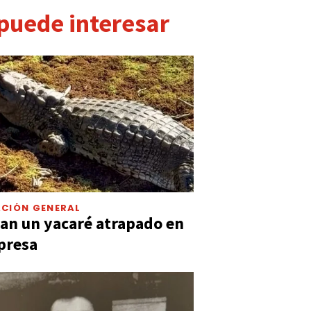
 puede interesar
CIÓN GENERAL
an un yacaré atrapado en
presa