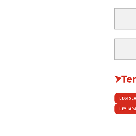
Te
LEGISL
LEY IAR