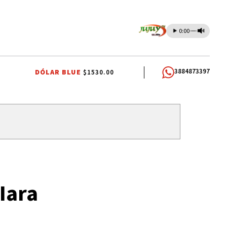
0:00
3884873397
DÓLAR BLUE
$1530.00
ALTO COMEDERO
PREMIOS SAN SALVADOR
LEY DE PROPIEDAD P
Iara