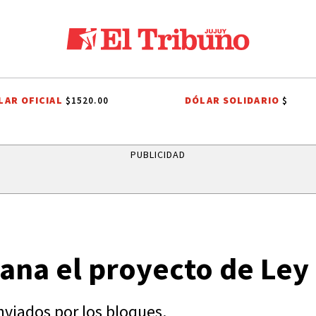
LAR OFICIAL
DÓLAR SOLIDARIO
$1520.00
$
A POTABLE
AGUA POTABLE
SANTISIMO SALVADOR
CARLOS SADIR
PUBLICIDAD
ana el proyecto de Ley 
viados por los bloques.