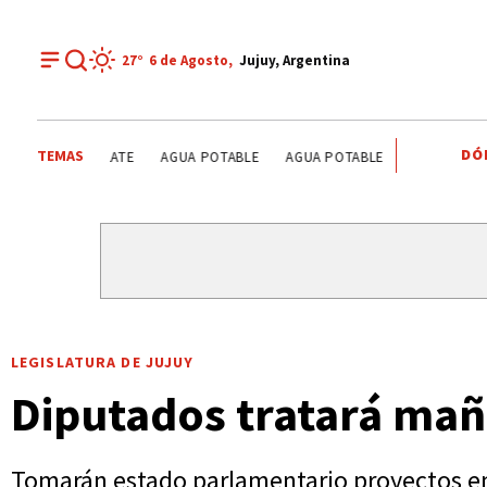
27°
6 de
Agosto
,
Jujuy, Argentina
DÓ
TEMAS
ALERTA METEOROLÓGICO
JAPÓN
RIVER PLATE
AGU
LEGISLATURA DE JUJUY
Diputados tratará mañ
Tomarán estado parlamentario proyectos en