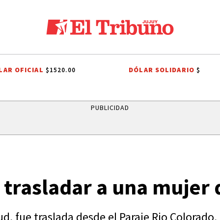
LAR OFICIAL
DÓLAR SOLIDARIO
$1520.00
$
UN CLÁSICO QUE CUMPLE 38 AÑOS
ONDA ESTUDIANTIL 2026
INVER
PUBLICIDAD
 trasladar a una mujer 
, fue traslada desde el Paraje Rio Colorado, 