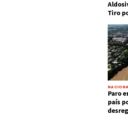
Aldosi
Tiro p
NACIONA
Paro e
país p
desreg