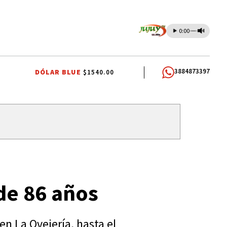
0:00
3884873397
DÓLAR BLUE
$1540.00
SIONES
BANCO MACRO
REGIONES VIVAS
"CLUB ATLÉTICO GIMNAS
de 86 años
en La Ovejería, hasta el