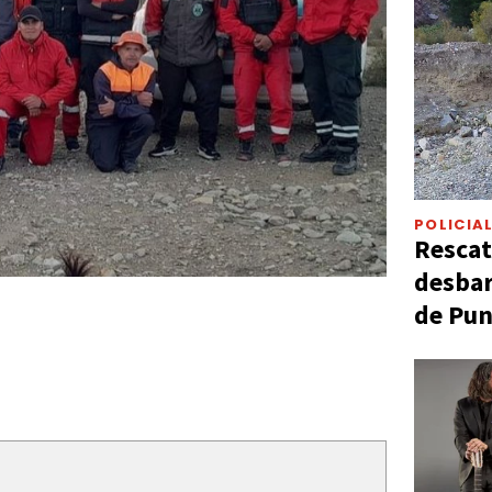
POLICIA
Rescat
desbar
de Pun