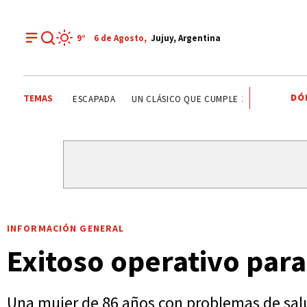
9°
6 de
Agosto
,
Jujuy, Argentina
DÓ
TEMAS
MISIÓN PRIMAVERA
PAPA LEÓN XIV
PLAN ESCAPADA
INFORMACIÓN GENERAL
Exitoso operativo para
Una mujer de 86 años con problemas de salud