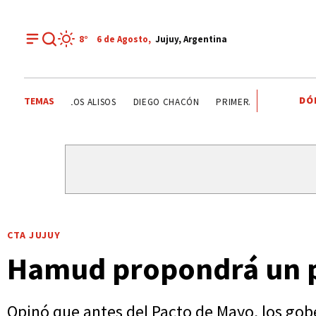
8°
6 de
Agosto
,
Jujuy, Argentina
DÓ
TEMAS
DEPORTE RECREATIVO
YAMILA CHAVES
LOS ALISOS
CTA JUJUY
Hamud propondrá un pa
Opinó que antes del Pacto de Mayo, los gober