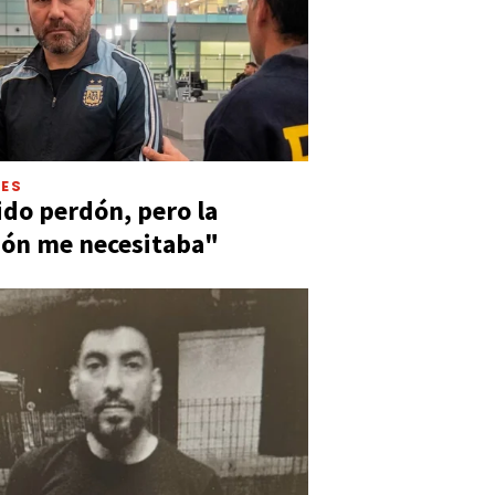
LES
ido perdón, pero la
ión me necesitaba"