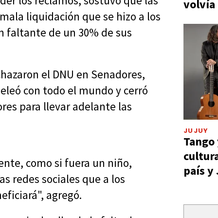
nder los reclamos, sostuvo que las
volvía
 mala liquidación que se hizo a los
n faltante de un 30% de sus
rechazaron el DNU en Senadores,
peleó con todo el mundo y cerró
res para llevar adelante las
JUJUY
Tango 
cultur
nte, como si fuera un niño,
país y
s redes sociales que a los
eficiará", agregó.