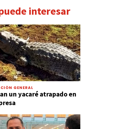
 puede interesar
CIÓN GENERAL
an un yacaré atrapado en
presa