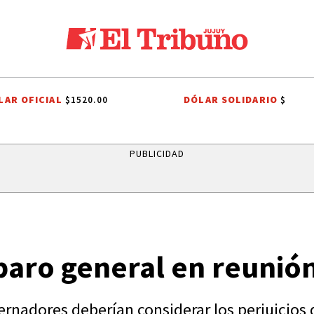
LAR OFICIAL
DÓLAR SOLIDARIO
$1520.00
$
DIEGO CHACÓN
PRIMERA NACIONAL
LIGA PROFESIONAL
INTE
PUBLICIDAD
ro general en reunión
nadores deberían considerar los perjuicios de