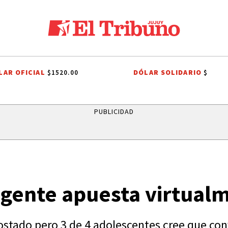
LAR OFICIAL
DÓLAR SOLIDARIO
$1520.00
$
ALES A SAN CAYETANO
EFEMÉRIDES
CONFLICTO PORTUARIO
GR
PUBLICIDAD
a gente apuesta virtual
stado pero 3 de 4 adolescentes cree que conv