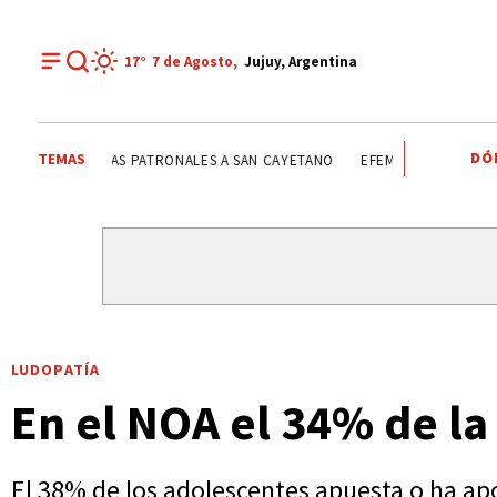
17°
7 de
Agosto
,
Jujuy, Argentina
DÓ
TEMAS
FIESTAS PATRONALES A SAN CAYETANO
FIESTAS PATRON
LUDOPATÍA
En el NOA el 34% de l
El 38% de los adolescentes apuesta o ha apo