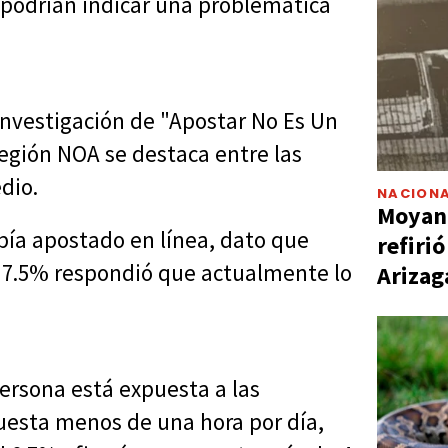
podrían indicar una problemática
 investigación de "Apostar No Es Un
egión NOA se destaca entre las
dio.
NACIONA
Moyano
bía apostado en línea, dato que
refiri
 un 7.5% respondió que actualmente lo
Arizag
ersona está expuesta a las
puesta menos de una hora por día,