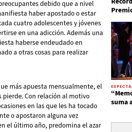
Récord
preocupantes debido que a nivel
Premio
manifiesta haber apostado o estar
ada cuatro adolescentes y jóvenes
ertirse en una adicción. Además una
fiesta haberse endeudado en
ado a otras cosas para realizar
l que más apuesta mensualmente, el
ESPECT
“Memor
pierde. Con relación al motivo
suma a
ocasiones en las que les ha tocado
nte o apostaron alguna vez
n el último año, predomina el azar