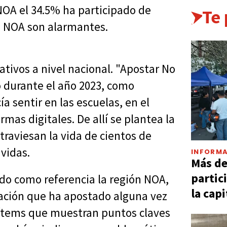
NOA el 34.5% ha participado de
Te
ón NOA son alarmantes.
ativos a nivel nacional. "Apostar No
o durante el año 2023, como
a sentir en las escuelas, en el
as digitales. De allí se plantea la
traviesan la vida de cientos de
vidas.
INFORMA
Más d
partic
do como referencia la región NOA,
la capi
ación que ha apostado alguna vez
 ítems que muestran puntos claves