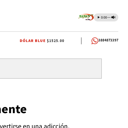
0:00
3884873397
DÓLAR BLUE
$1525.00
EMIOS DOCENTES
RUBÉN EDUARDO RIVAROLA
JORGE GARCÍA CUER
mente
ertirse en una adicción.