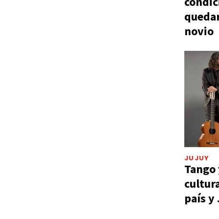
condic
quedar
novio
JUJUY
Tango 
cultur
país y