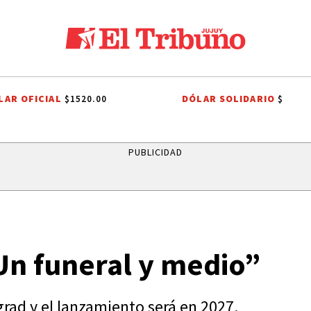
LAR OFICIAL
DÓLAR SOLIDARIO
$1520.00
$
PREMIOS SAN SALVADOR
LEY DE PROPIEDAD PRIVADA
LEY DE T
PUBLICIDAD
Un funeral y medio”
rad y el lanzamiento será en 2027.