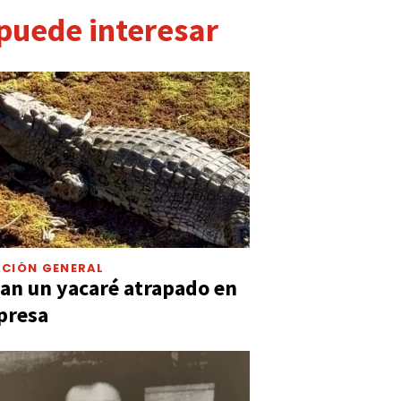
 puede interesar
CIÓN GENERAL
an un yacaré atrapado en
presa