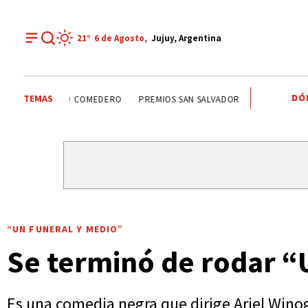
21°
6 de
Agosto
,
Jujuy, Argentina
DÓ
TEMAS
SANTISIMO SALVADOR
CARLOS SADIR
ALTO COMEDERO
“UN FUNERAL Y MEDIO”
Se terminó de rodar “
Es una comedia negra que dirige Ariel Winog