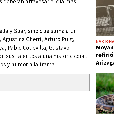
s deberán atravesar el día más
cella y Suar, sino que suma a un
, Agustina Cherri, Arturo Puig,
NACIONA
Moyano
ya, Pablo Codevilla, Gustavo
refiri
an sus talentos a una historia coral,
Arizag
os y humor a la trama.