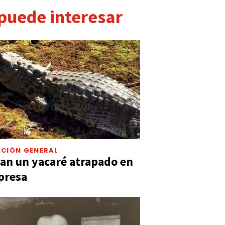
 puede interesar
CIÓN GENERAL
an un yacaré atrapado en
presa