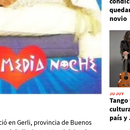
condic
quedar
novio
JUJUY
Tango 
cultur
país y
ció en Gerli, provincia de Buenos