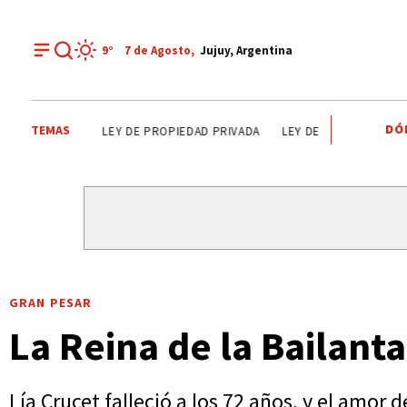
9°
7 de
Agosto
,
Jujuy, Argentina
DÓ
TEMAS
ALTO COMEDERO
PREMIOS SAN SALVADOR
LEY DE PR
GRAN PESAR
La Reina de la Bailan
Lía Crucet falleció a los 72 años, y el amor