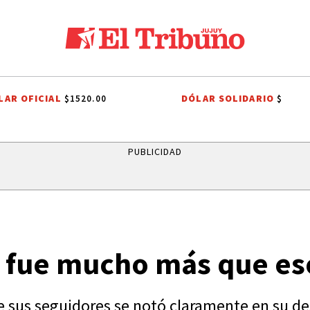
LAR OFICIAL
DÓLAR SOLIDARIO
$1520.00
$
OPIEDAD PRIVADA
LEY DE TIERRAS
CANDELA ARIZAGA
TALLERES 
PUBLICIDAD
ta fue mucho más que es
 de sus seguidores se notó claramente en su d