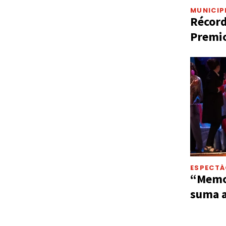
MUNICIP
Récord
Premio
ESPECT
“Memor
suma a