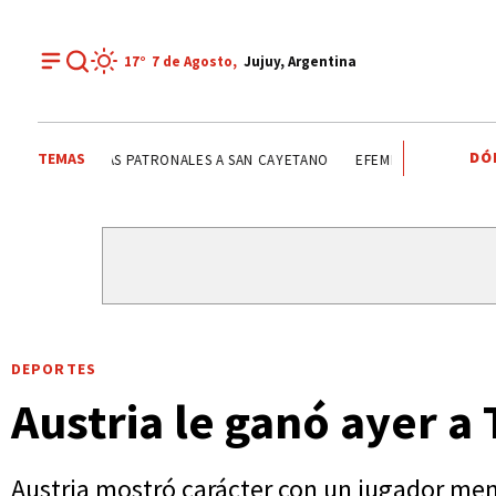
17°
7 de
Agosto
,
Jujuy, Argentina
DÓ
TEMAS
FIESTAS PATRONALES A SAN CAYETANO
FIESTAS PATRONAL
DEPORTES
Austria le ganó ayer a
Austria mostró carácter con un jugador men