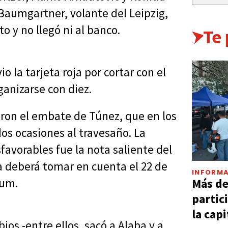
Baumgartner, volante del Leipzig,
o y no llegó ni al banco.
Te
o la tarjeta roja por cortar con el
ganizarse con diez.
ron el embate de Túnez, que en los
dos ocasiones al travesaño. La
avorables fue la nota saliente del
a deberá tomar en cuenta el 22 de
INFORMA
Más d
ium.
partic
la capi
os -entre ellos, sacó a Alaba y a