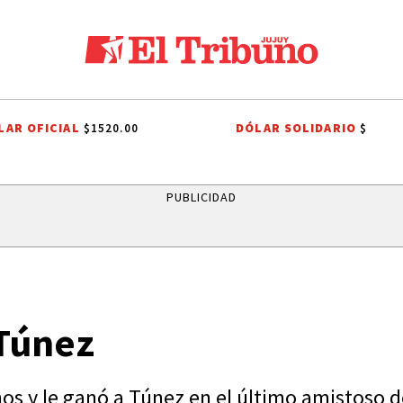
LAR OFICIAL
DÓLAR SOLIDARIO
$1520.00
$
ES A SAN CAYETANO
EFEMÉRIDES
CONFLICTO PORTUARIO
GREMI
PUBLICIDAD
 Túnez
os y le ganó a Túnez en el último amistoso d