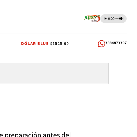
0:00
3884873397
DÓLAR BLUE
$1525.00
OS DOCENTES
RUBÉN EDUARDO RIVAROLA
JORGE GARCÍA CUERVA
e preparación antes del