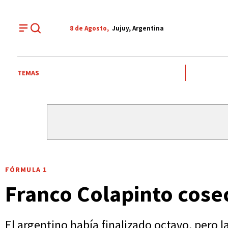
8 de
Agosto
,
Jujuy, Argentina
TEMAS
FÓRMULA 1
Franco Colapinto cose
El argentino había finalizado octavo, pero l