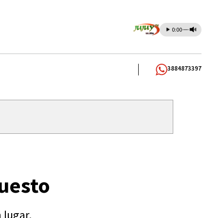
0:00
3884873397
puesto
 lugar.