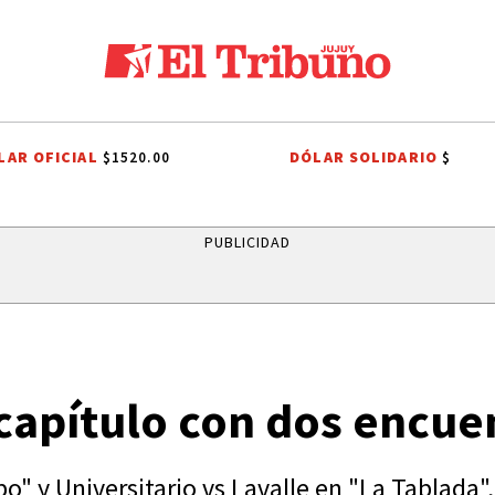
LAR OFICIAL
DÓLAR SOLIDARIO
$1520.00
$
SOS
DIEGO CHACÓN
PRIMERA NACIONAL
LIGA PROFESIONAL
I
PUBLICIDAD
capítulo con dos encue
" y Universitario vs Lavalle en "La Tablada", 