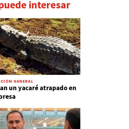
 puede interesar
CIÓN GENERAL
an un yacaré atrapado en
presa