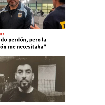
LES
ido perdón, pero la
ión me necesitaba"