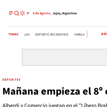
8°
6 de
Agosto
,
Jujuy, Argentina
DÓ
TEMAS
ESTATALES
DEPORTE RECREATIVO
YAMILA CHAVES
LOS ALI
DEPORTES
Mañana empieza el 8º 
Alberdi y Comercio juegan en el "Líbero Brabo