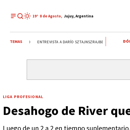
19°
8 de
Agosto
,
Jujuy, Argentina
DÓ
TEMAS
ÁLVARO MAXIMILIANO SAIQUITA
DÍA DEL NIÑO
ENTREVI
LIGA PROFESIONAL
Desahogo de River que 
Luego de un 2 a 2 en tiempo suplementario, 