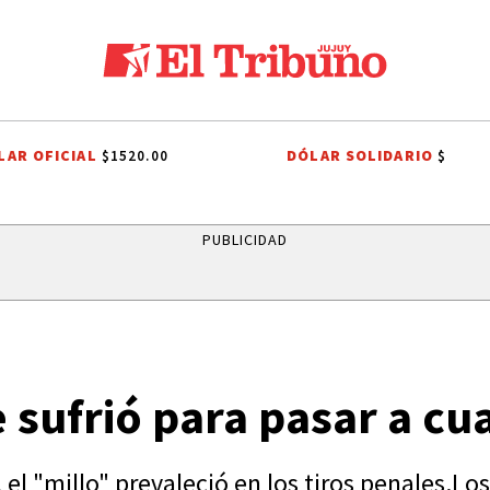
LAR OFICIAL
DÓLAR SOLIDARIO
$1520.00
$
STA A DARÍO SZTAJNSZRAJBER
GOBIERNO DE JUJUY
LA FIESTA DE 
PUBLICIDAD
sufrió para pasar a cu
el "millo" prevaleció en los tiros penales.Lo