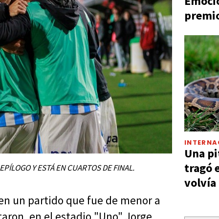
Emocio
premio
INTERNA
Una pi
tragó 
 EPÍLOGO Y ESTÁ EN CUARTOS DE FINAL.
volvía
 en un partido que fue de menor a
taron, en el estadio "Uno" Jorge