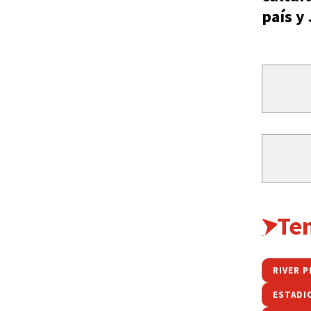
país y
Te
RIVER P
ESTADI