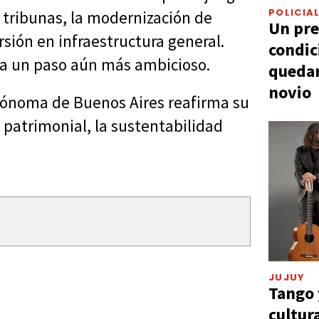
POLICIA
s tribunas, la modernización de
Un pre
ersión en infraestructura general.
condic
ra un paso aún más ambicioso.
quedar
novio
utónoma de Buenos Aires reafirma su
 patrimonial, la sustentabilidad
JUJUY
Tango 
cultur