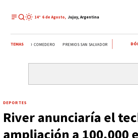
14°
6 de
Agosto
,
Jujuy, Argentina
DÓ
TEMAS
SANTISIMO SALVADOR
CARLOS SADIR
ALTO COMEDER
DEPORTES
River anunciaría el t
ampliación a 100.000 