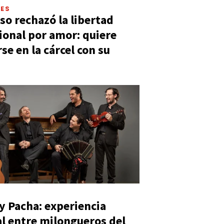
LES
so rechazó la libertad
ional por amor: quiere
se en la cárcel con su
y Pacha: experiencia
al entre milongueros del