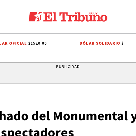
LAR OFICIAL
DÓLAR SOLIDARIO
$1520.00
$
O
PREMIOS SAN SALVADOR
LEY DE PROPIEDAD PRIVADA
LEY DE 
PUBLICIDAD
echado del Monumental 
espectadores