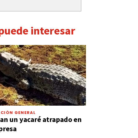
 puede interesar
CIÓN GENERAL
an un yacaré atrapado en
presa