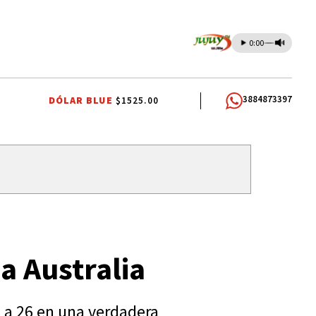
0:00
3884873397
DÓLAR BLUE
$1525.00
RUTAS DE JUJUY
QUEEN
CORTE DE AGUA
JAPÓN
a Australia
8 a 26 en una verdadera