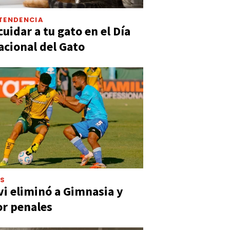
TENDENCIA
uidar a tu gato en el Día
acional del Gato
ES
vi eliminó a Gimnasia y
or penales