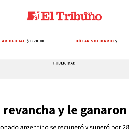
LAR OFICIAL
DÓLAR SOLIDARIO
$1520.00
$
O DE HUACALERA
LA QUIACA
HUMAHUACA
EL TIEMPO EN JUJUY
PUBLICIDAD
revancha y le ganaron 
cionado argentino se recuperó y superó por 2