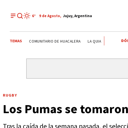
6°
9 de
Agosto
,
Jujuy, Argentina
DÓ
TEMAS
VINALITO
TUMBAYA
CENTRO INTEGRADOR COMUNITARI
RUGBY
Los Pumas se tomaron 
Tras la caída de la semana pasada, el selec