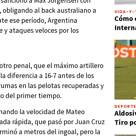
ey sancionó a Max Jorgensen con
, obligando al back australiano a
VIDA-Y-
Cómo c
nte ese período, Argentina
Intern
e y ataques veloces por los
otro penal, que el máximo artillero
la diferencia a 16-7 antes de los
Pumas en las pelotas recuperadas y
co del primer tiempo.
DEPORT
hando la velocidad de Mateo
Aldosi
gada rápida, que pasó por Juan Cruz
Tiro p
erminó a metros del ingoal, pero la