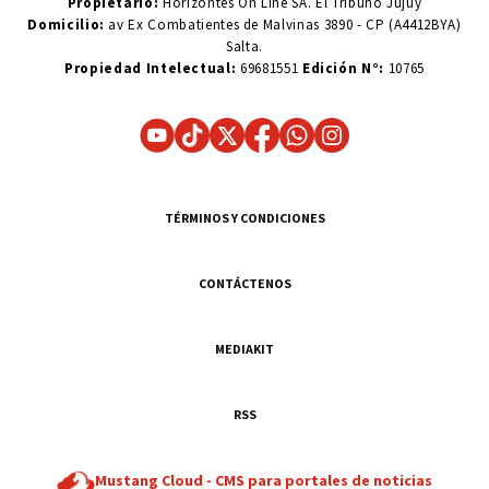
Propietario:
Horizontes On Line SA. El Tribuno Jujuy
Domicilio:
av Ex Combatientes de Malvinas 3890 - CP (A4412BYA)
Salta.
Propiedad Intelectual:
69681551
Edición N°:
10765
TÉRMINOS Y CONDICIONES
CONTÁCTENOS
MEDIAKIT
RSS
Mustang Cloud -
CMS para portales de noticias