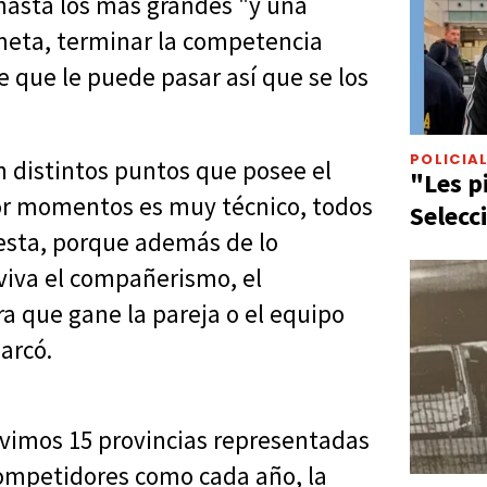
hasta los más grandes "y una
a meta, terminar la competencia
 que le puede pasar así que se los
POLICIA
n distintos puntos que posee el
"Les p
 por momentos es muy técnico, todos
Selecc
iesta, porque además de lo
viva el compañerismo, el
a que gane la pareja o el equipo
arcó.
uvimos 15 provincias representadas
ompetidores como cada año, la