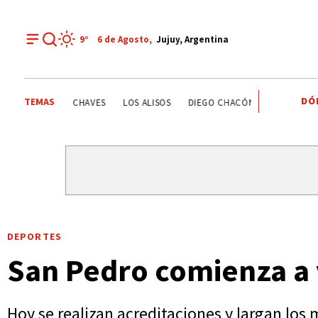
9°
6 de
Agosto
,
Jujuy, Argentina
DÓ
TEMAS
ESTATALES
DEPORTE RECREATIVO
YAMILA CHAVES
L
DEPORTES
San Pedro comienza a v
Hoy se realizan acreditaciones y largan los