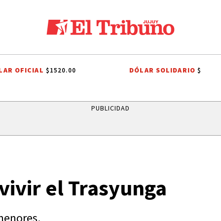
LAR OFICIAL
DÓLAR SOLIDARIO
$1520.00
$
OS ALISOS
DIEGO CHACÓN
PRIMERA NACIONAL
LIGA PROFESION
PUBLICIDAD
ivir el Trasyunga
 menores.