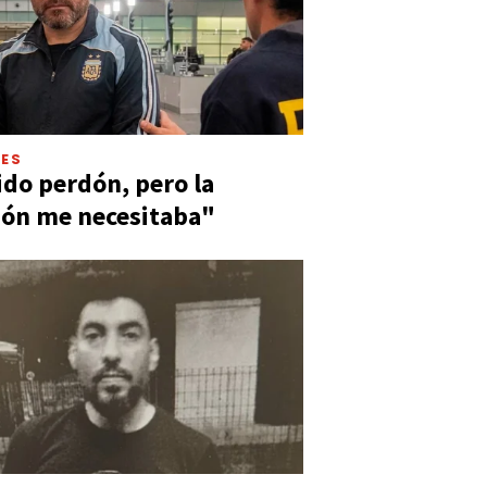
LES
ido perdón, pero la
ión me necesitaba"