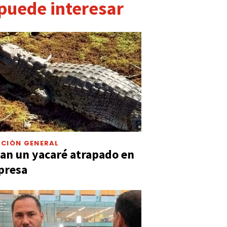
 puede interesar
CIÓN GENERAL
an un yacaré atrapado en
presa