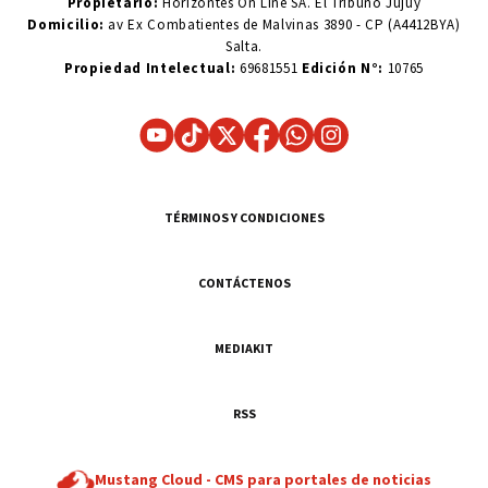
Propietario:
Horizontes On Line SA. El Tribuno Jujuy
Domicilio:
av Ex Combatientes de Malvinas 3890 - CP (A4412BYA)
Salta.
Propiedad Intelectual:
69681551
Edición N°:
10765
TÉRMINOS Y CONDICIONES
CONTÁCTENOS
MEDIAKIT
RSS
Mustang Cloud -
CMS para portales de noticias