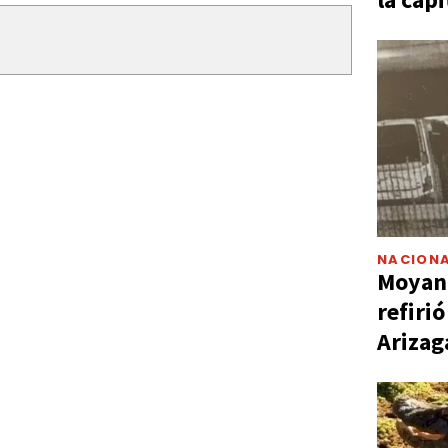
NACIONA
Moyano
refiri
Arizag