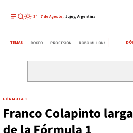
2°
7 de
Agosto
,
Jujuy, Argentina
DÓ
TEMAS
PALPALÁ
EL CARMEN
ALTO COMEDERO
BOXEO
FÓRMULA 1
Franco Colapinto larga
de la Fórmula 1