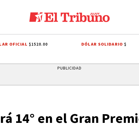
LAR OFICIAL
DÓLAR SOLIDARIO
$1520.00
$
PROCESIÓN
ROBO MILLONARIO
CRIMEN
PRIMERA NACIONAL
C
PUBLICIDAD
rá 14° en el Gran Premi