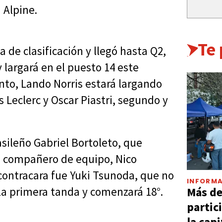
 Alpine.
Te
 de clasificación y llegó hasta Q2,
 largará en el puesto 14 este
nto, Lando Norris estará largando
 Leclerc y Oscar Piastri, segundo y
asileño Gabriel Bortoleto, que
su compañero de equipo, Nico
 contracara fue Yuki Tsunoda, que no
INFORMA
Más d
la primera tanda y comenzará 18°.
partic
la capi