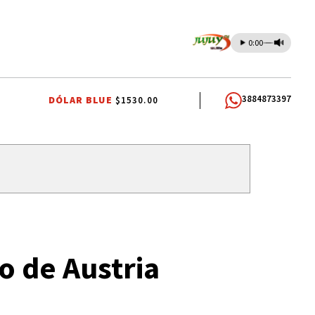
0:00
3884873397
DÓLAR BLUE
$1530.00
OMUNIDADES INDÍGENAS
AUTOMOVILISMO
o de Austria