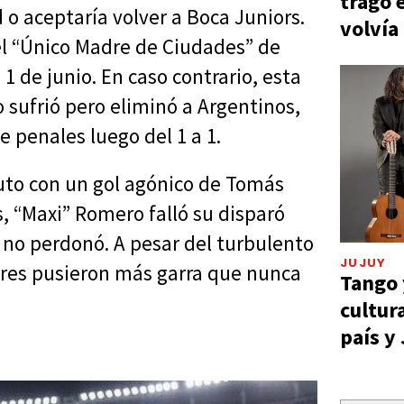
tragó 
 o aceptaría volver a Boca Juniors.
volvía
 el “Único Madre de Ciudades” de
1 de junio. En caso contrario, esta
o sufrió pero eliminó a Argentinos,
de penales luego del 1 a 1.
uto con un gol agónico de Tomás
, “Maxi” Romero falló su disparó
 no perdonó. A pesar del turbulento
JUJUY
dores pusieron más garra que nunca
Tango 
cultur
país y