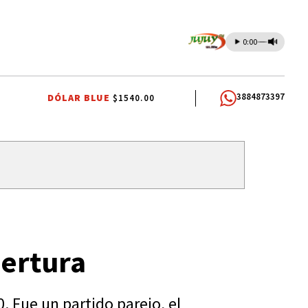
0:00
3884873397
DÓLAR BLUE
$1540.00
pertura
 Fue un partido parejo, el