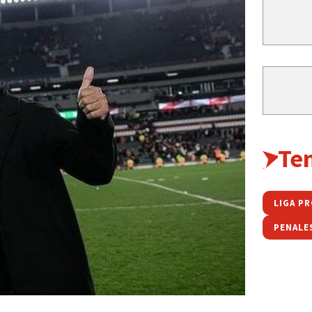
Te
LIGA P
PENALE