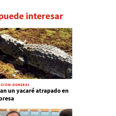
 puede interesar
CIÓN GENERAL
an un yacaré atrapado en
presa