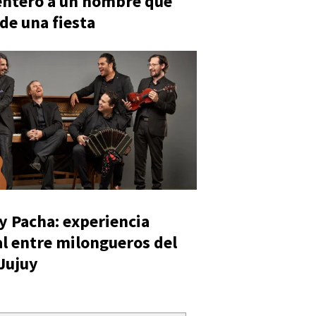
entero a un hombre que
 de una fiesta
y Pacha: experiencia
al entre milongueros del
 Jujuy