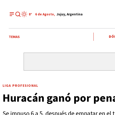
8°
6 de
Agosto
,
Jujuy, Argentina
DÓ
TEMAS
LIGA PROFESIONAL
Huracán ganó por penal
Se impuso 6 a 5, después de empatar en el t