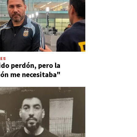
LES
ido perdón, pero la
ión me necesitaba"